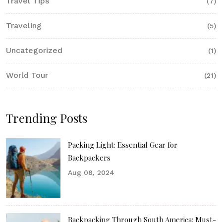
Travel Tips
(7)
Traveling
(5)
Uncategorized
(1)
World Tour
(21)
Trending Posts
Packing Light: Essential Gear for
Backpackers
Aug 08, 2024
Backpacking Through South America: Must-